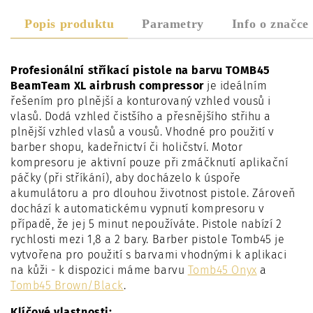
Popis produktu
Parametry
Info o značce
Profesionální stříkací pistole na barvu TOMB45
BeamTeam XL airbrush compressor
je ideálním
řešením pro plnější a konturovaný vzhled vousů i
vlasů. Dodá vzhled čistšího a přesnějšího střihu a
plnější vzhled vlasů a vousů. Vhodné pro použití v
barber shopu, kadeřnictví či holičství. Motor
kompresoru je aktivní pouze při zmáčknutí aplikační
páčky (při stříkání), aby docházelo k úspoře
akumulátoru a pro dlouhou životnost pistole. Zároveň
dochází k automatickému vypnutí kompresoru v
případě, že jej 5 minut nepoužíváte. Pistole nabízí 2
rychlosti mezi 1,8 a 2 bary. Barber pistole Tomb45 je
vytvořena pro použití s barvami vhodnými k aplikaci
na kůži - k dispozici máme barvu
Tomb45 Onyx
a
Tomb45 Brown/Black
.
Klíčové vlastnosti: