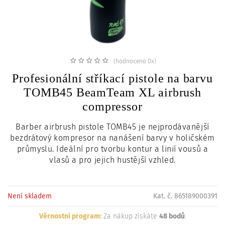
c
i
(hodnoceno 0x)
Profesionální stříkací pistole na barvu
TOMB45 BeamTeam XL airbrush
compressor
Barber airbrush pistole TOMB45 je nejprodávanější
bezdrátový kompresor na nanášení barvy v holičském
průmyslu. Ideální pro tvorbu kontur a linií vousů a
vlasů a pro jejich hustější vzhled.
Není skladem
Kat. č. 865189000391
Věrnostní program:
Za nákup získáte
48 bodů
.