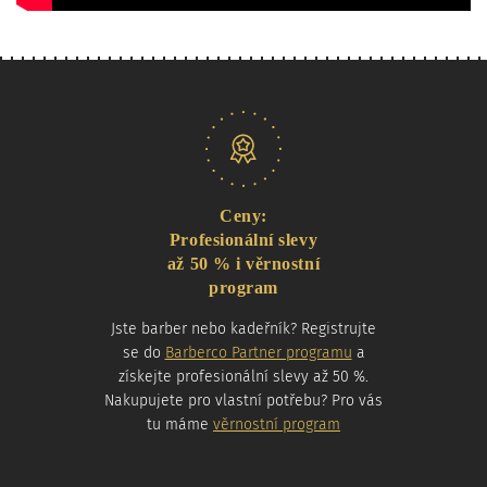
Naše nabídka
Ceny:
Profesionální slevy
až 50 % i věrnostní
program
Jste barber nebo kadeřník? Registrujte
se do
Barberco Partner programu
a
získejte profesionální slevy až 50 %.
Nakupujete pro vlastní potřebu? Pro vás
tu máme
věrnostní program