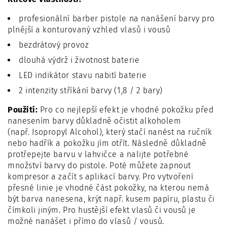
profesionální barber pistole na nanášení barvy pro
plnější a konturovaný vzhled vlasů i vousů
bezdrátový provoz
dlouhá výdrž i životnost baterie
LED indikátor stavu nabití baterie
2 intenzity stříkání barvy (1,8 / 2 bary)
Použití:
Pro co nejlepší efekt je vhodné pokožku před
nanesením barvy důkladně očistit alkoholem
(např. Isopropyl Alcohol), který stačí nanést na ručník
nebo hadřík a pokožku jím otřít. Následně důkladně
protřepejte barvu v lahvičce a nalijte potřebné
množství barvy do pistole. Poté můžete zapnout
kompresor a začít s aplikací barvy. Pro vytvoření
přesné linie je vhodné část pokožky, na kterou nemá
být barva nanesena, krýt např. kusem papíru, plastu či
čímkoli jiným. Pro hustější efekt vlasů či vousů je
možné nanášet i přímo do vlasů / vousů.