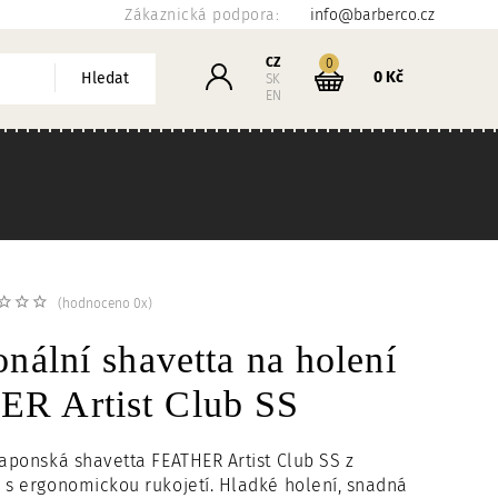
Zákaznická podpora:
info@barberco.cz
Košík
CZ
kusů
0
Přihlášení
0 Kč
Hledat
SK
EN
(hodnoceno 0x)
onální shavetta na holení
R Artist Club SS
japonská shavetta FEATHER Artist Club SS z
 s ergonomickou rukojetí. Hladké holení, snadná