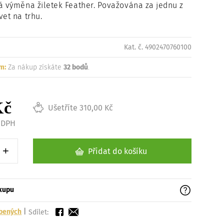
á výměna žiletek Feather. Považována za jednu z
Načítám
vet na trhu.
Kat. č. 4902470760100
m:
Za nákup získáte
32 bodů
.
Kč
Ušetříte 310,00 Kč
z DPH
+
Přidat do košíku
1 kus
Zvýšit o 1 kus
ákupu
íbených
|
Sdílet: