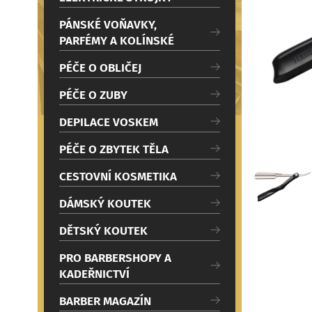
c
Načítám
i
PÁNSKÉ VOŇAVKY,
PARFÉMY A KOLÍNSKÉ
PÉČE O OBLIČEJ
PÉČE O ZUBY
DEPILACE VOSKEM
PÉČE O ZBYTEK TĚLA
CESTOVNÍ KOSMETIKA
DÁMSKÝ KOUTEK
DĚTSKÝ KOUTEK
PRO BARBERSHOPY A
KADEŘNICTVÍ
BARBER MAGAZÍN