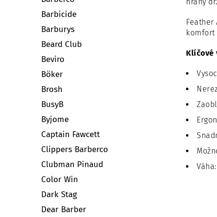
hrany dr
Barbicide
Feather 
Barburys
komfort 
Beard Club
Klíčové 
Beviro
Vysoc
Böker
Brosh
Nerez
BusyB
Zaobl
Byjome
Ergon
Captain Fawcett
Snadn
Clippers Barberco
Možno
Clubman Pinaud
Váha:
Color Win
Dark Stag
Dear Barber