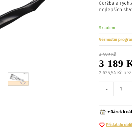
údržba a rychl
nejlepších sha
Skladem
Věrnostní progra
3 499 Kč
3 189 
2 635,54 Kč be
-
Snížit o 
+ Dárek k n
Přidat do obl