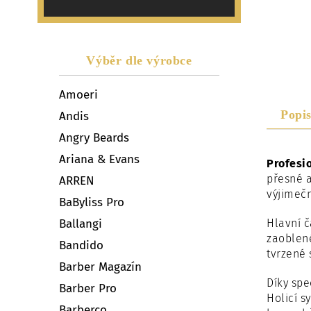
Výběr dle výrobce
Amoeri
Popi
Andis
Angry Beards
Ariana & Evans
Profesio
přesné 
ARREN
výjimečn
BaByliss Pro
Ballangi
Hlavní č
zaoblené
Bandido
tvrzené 
Barber Magazín
Díky spe
Barber Pro
Holicí s
Barberco