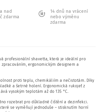
a nad
14 dnů na vrácení
Kč zdarma
nebo výměnu
zdarma
vá profesionální shavetta, která je ideální pro
ním zpracováním, ergonomickým designem a
dolnost proti teplu, chemikáliím a nečistotám. Díky
ladké a šetrné holení. Ergonomická rukojeť z
olává vysokým teplotám až do 135 °C.
o rozebrat pro důkladné čištění a dezinfekci.
 které se vyměňují jednoduše – stisknutím horní