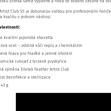
žáku žiletka sama vypadne a nová se snadno zasune na své
Artist Club SS je dokonalou volbou pro profesionální holiče 
a kvalitu v jednom nástroji.
vlastnosti:
e kvalitní japonská shavetta
ová ocel – odolná vůči teplu a chemikáliím
ená hlava pro hladké a jemné oholení
omická rukojeť z tvrzené pryskyřice
á výměna žiletek Feather Artist Club
st dezinfekce a sterilizace
 43 g