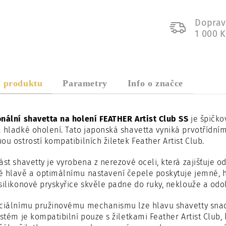
Doprav
1 000 
s produktu
Parametry
Info o značce
nální shavetta na holení FEATHER Artist Club SS
je špičko
a hladké oholení. Tato japonská shavetta vyniká prvotříd
ou ostrostí kompatibilních žiletek Feather Artist Club.
ást shavetty je vyrobena z nerezové oceli, která zajišťuje o
 hlavě a optimálnímu nastavení čepele poskytuje jemné, h
silikonové pryskyřice skvěle padne do ruky, neklouže a od
ciálnímu pružinovému mechanismu lze hlavu shavetty snadn
ystém je kompatibilní pouze s žiletkami Feather Artist Club,