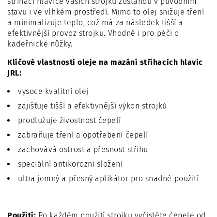
střihací hlavice vašich strojků zůstanou v původním
stavu i ve vlhkém prostředí. Mimo to olej snižuje tření
a minimalizuje teplo, což má za následek tišší a
efektivnější provoz strojku. Vhodné i pro péči o
kadeřnické nůžky.
Klíčové vlastnosti oleje na mazání stříhacích hlavic
JRL:
vysoce kvalitní olej
zajišťuje tišší a efektivnější výkon strojků
prodlužuje živostnost čepelí
zabraňuje tření a opotřebení čepelí
zachovává ostrost a přesnost střihu
speciální antikorozní složení
ultra jemný a přesný aplikátor pro snadné použití
Použití:
Po každém použití strojku vyčistěte čepele od