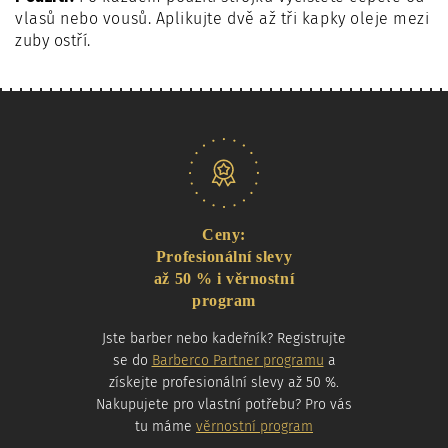
vlasů nebo vousů. Aplikujte dvě až tři kapky oleje mezi
zuby ostří.
Naše nabídka
Ceny:
Profesionální slevy
až 50 % i věrnostní
program
Jste barber nebo kadeřník? Registrujte
se do
Barberco Partner programu
a
získejte profesionální slevy až 50 %.
Nakupujete pro vlastní potřebu? Pro vás
tu máme
věrnostní program