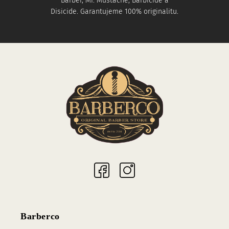
Barber, Mr. Mustache, Barbicide a
Disicide. Garantujeme 100% originalitu.
Sociální sítě
Barberco