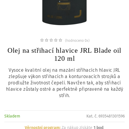
c
i
(hodnoceno 0x)
Olej na střihací hlavice JRL Blade oil
120 ml
Vysoce kvalitní olej na mazání stříhacích hlavic JRL
zlepšuje výkon střihacích a konturovacích strojků a
prodlužte životnost čepelí. Navržen tak, aby střihací
hlavice zůstaly ostré a perfektně připravené na každý
střih.
Skladem
Kat. č. 6935481301596
Věrnostní program:
Za nákup získáte
1 bod
.