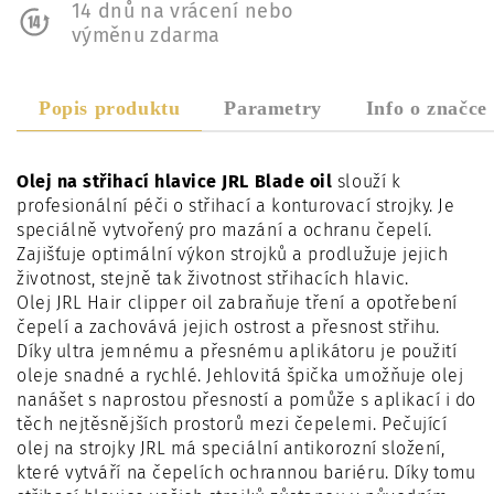
14 dnů na vrácení nebo
výměnu zdarma
Popis produktu
Parametry
Info o značce
Olej na střihací hlavice JRL Blade oil
slouží k
profesionální péči o střihací a konturovací strojky. Je
speciálně vytvořený pro mazání a ochranu čepelí.
Zajišťuje optimální výkon strojků a prodlužuje jejich
životnost, stejně tak životnost střihacích hlavic.
Olej JRL Hair clipper oil zabraňuje tření a opotřebení
čepelí a zachovává jejich ostrost a přesnost střihu.
Díky ultra jemnému a přesnému aplikátoru je použití
oleje snadné a rychlé. Jehlovitá špička umožňuje olej
nanášet s naprostou přesností a pomůže s aplikací i do
těch nejtěsnějších prostorů mezi čepelemi. Pečující
olej na strojky JRL má speciální antikorozní složení,
které vytváří na čepelích ochrannou bariéru. Díky tomu