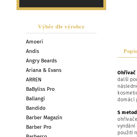
Výběr dle výrobce
Amoeri
Andis
Popi
Angry Beards
Ariana & Evans
Ohřívač
ARREN
další pou
následně
BaByliss Pro
kosmeti
Ballangi
domácí p
Bandido
S metod
Barber Magazín
ohřívače
vyndání 
Barber Pro
použití 
Barberco