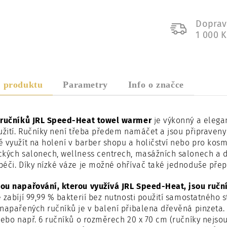
Doprav
1 000 
s produktu
Parametry
Info o značce
 ručníků JRL Speed-Heat towel warmer
je v
ýkonný a elegan
žití.
Ručníky není třeba předem namáčet a jsou připraveny 
 využít na holení v barber shopu a holičství nebo pro kosm
ckých salonech, wellness centrech, masážních salonech a 
éči. Díky nízké váze je možné ohřívač také jednoduše přep
ou napařování, kterou využívá JRL Speed-Heat, jsou ruční
 zabíjí 99,99 % bakterií bez nutnosti použití samostatného 
napařených ručníků je v balení přibalena dřevěná pinzeta.
nebo např. 6 ručníků o rozměrech 20 x 70 cm (ručníky nejsou