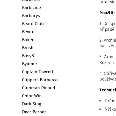
profesio
Barbicide
Použití:
Barburys
Beard Club
1. Do sp
případě,
Beviro
Böker
2. Vrchn
nasazen
Brosh
BusyB
3. Zapoj
Rozsvítí
Byjome
Captain Fawcett
4. Ohřív
používat
Clippers Barberco
Clubman Pinaud
Technic
Color Win
Průmě
Dark Stag
Výška
Dear Barber