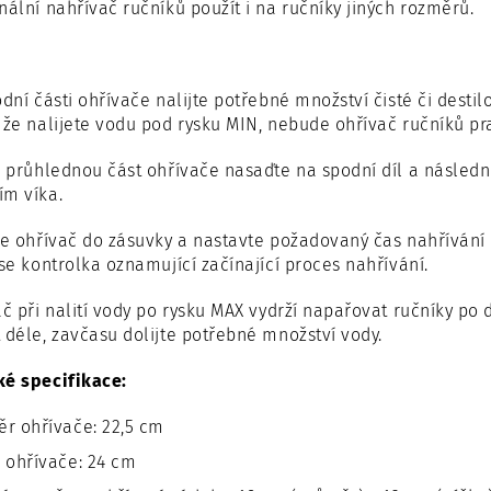
nální nahřívač ručníků použít i na ručníky jiných rozměrů.
odní části ohřívače nalijte potřebné množství čisté či des
 že nalijete vodu pod rysku MIN, nebude ohřívač ručníků pr
í průhlednou část ohřívače nasaďte na spodní díl a následně
ím víka.
te ohřívač do zásuvky a nastavte požadovaný čas nahřívání
 se kontrolka oznamující začínající proces nahřívání.
ač při nalití vody po rysku MAX vydrží napařovat ručníky po
 déle, zavčasu dolijte potřebné množství vody.
ké specifikace:
r ohřívače: 22,5 cm
 ohřívače: 24 cm