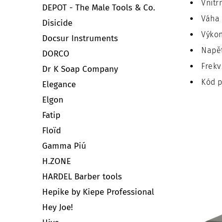
Vnitř
DEPOT - The Male Tools & Co.
Váha 
Disicide
Výko
Docsur Instruments
Napět
DORCO
Frekv
Dr K Soap Company
Kód p
Elegance
Elgon
Fatip
Floïd
Gamma Piú
H.ZONE
HARDEL Barber tools
Hepike by Kiepe Professional
Hey Joe!