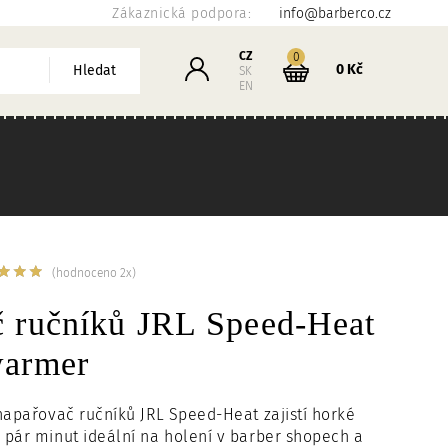
Zákaznická podpora:
info@barberco.cz
Košík
CZ
kusů
0
Přihlášení
0 Kč
Hledat
SK
EN
(hodnoceno 2x)
č ručníků JRL Speed-Heat
warmer
 napařovač ručníků
JRL Speed-Heat zajistí horké
pár minut ideální na holení v barber shopech a