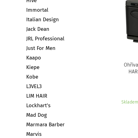
Hive
Immortal
Italian Design
Jack Dean
JRL Professional
Just For Men
Kaapo
Ohříva
Kiepe
HAR
Kobe
L3VEL3
LIM HAIR
Sklade
Lockhart's
Mad Dog
Marmara Barber
Marvis