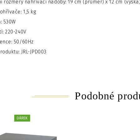
ní rozměry nahřívací nádoby: 19 cm (průměr) x 12 cm (výška
ohřívače: 1,5 kg
n: 530W
í: 220-240V
ence: 50/60Hz
roduktu: JRL-JPD003
Podobné prod
DÁREK