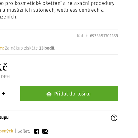
bo pro kosmetické ošetření a relaxační procedury
h a masážních salonech, wellness centrech a
ízeních.
Kat. č. 6935481301435
m:
Za nákup získáte
23 bodů
.
Kč
z DPH
+
Přidat do košíku
1 kus
Zvýšit o 1 kus
ákupu
íbených
|
Sdílet: