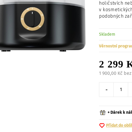
holičstvích ne
v kosmetickýc
podobných zař
Skladem
Věrnostní progra
2 299 
1 900,00 Kč be
-
Snížit o 
+ Dárek k n
Přidat do obl