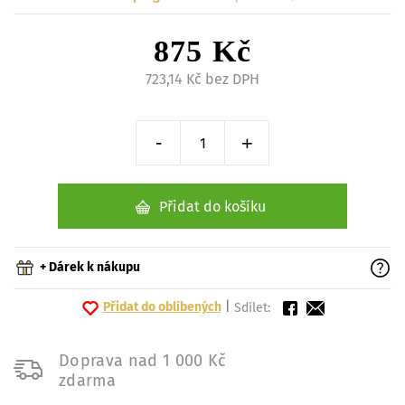
875 Kč
723,14 Kč bez DPH
-
+
Snížit o 1 kus
Zvýšit o 1 kus
Přidat do košíku
+ Dárek k nákupu
Přidat do oblíbených
|
Sdílet:
Doprava nad 1 000 Kč
zdarma