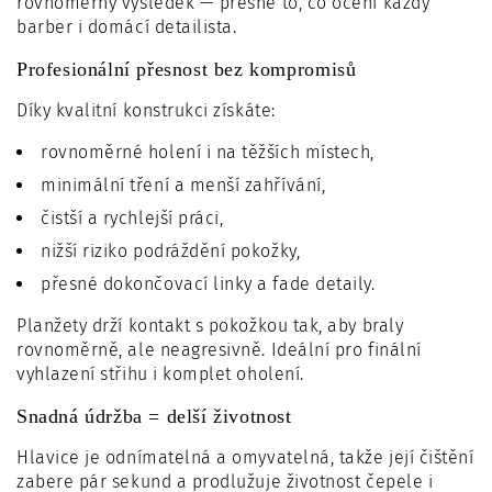
rovnoměrný výsledek — přesně to, co ocení každý
barber i domácí detailista.
Profesionální přesnost bez kompromisů
Díky kvalitní konstrukci získáte:
rovnoměrné holení i na těžších místech,
minimální tření a menší zahřívání,
čistší a rychlejší práci,
nižší riziko podráždění pokožky,
přesné dokončovací linky a fade detaily.
Planžety drží kontakt s pokožkou tak, aby braly
rovnoměrně, ale neagresivně. Ideální pro finální
vyhlazení střihu i komplet oholení.
Snadná údržba = delší životnost
Hlavice je odnímatelná a omyvatelná, takže její čištění
zabere pár sekund a prodlužuje životnost čepele i