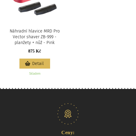
Náhradní hlavice MRD Pro
Vector shaver ZB-999 -
planžety + nůž - Pink
875 Kč
Detail
Skladem
Naše nabídka
Ceny: