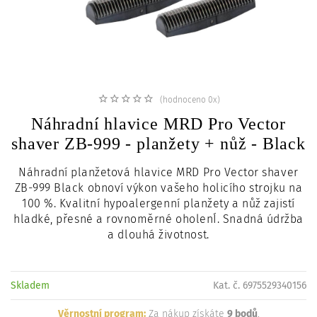
c
i
(hodnoceno 0x)
Náhradní hlavice MRD Pro Vector
shaver ZB-999 - planžety + nůž - Black
Náhradní planžetová hlavice MRD Pro Vector shaver
ZB-999 Black obnoví výkon vašeho holicího strojku na
100 %. Kvalitní hypoalergenní planžety a nůž zajistí
hladké, přesné a rovnoměrné oholenÍ. Snadná údržba
a dlouhá životnost.
Skladem
Kat. č. 6975529340156
Věrnostní program:
Za nákup získáte
9 bodů
.