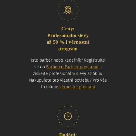
Naše nabídka
Ceny:
Profesionální slevy
až 50 % i věrnostní
program
Jste barber nebo kadeřník? Registrujte
se do
Barberco Partner programu
a
získejte profesionální slevy až 50 %.
Nakupujete pro vlastní potřebu? Pro vás
tu máme
věrnostní program
Dodání: