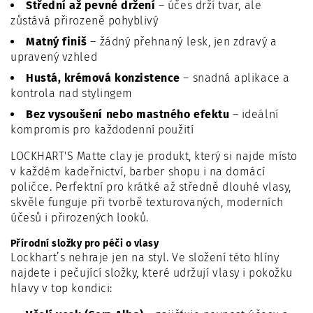
Střední až pevné držení
– účes drží tvar, ale
zůstává přirozeně pohyblivý
Matný finiš
– žádný přehnaný lesk, jen zdravý a
upravený vzhled
Hustá, krémová konzistence
– snadná aplikace a
kontrola nad stylingem
Bez vysoušení nebo mastného efektu
– ideální
kompromis pro každodenní použití
LOCKHART'S Matte clay je produkt, který si najde místo
v každém kadeřnictví, barber shopu i na domácí
poličce. Perfektní pro krátké až středně dlouhé vlasy,
skvěle funguje při tvorbě texturovaných, moderních
účesů i přirozených looků.
Přírodní složky pro péči o vlasy
Lockhart’s nehraje jen na styl. Ve složení této hlíny
najdete i pečující složky, které udržují vlasy i pokožku
hlavy v top kondici: