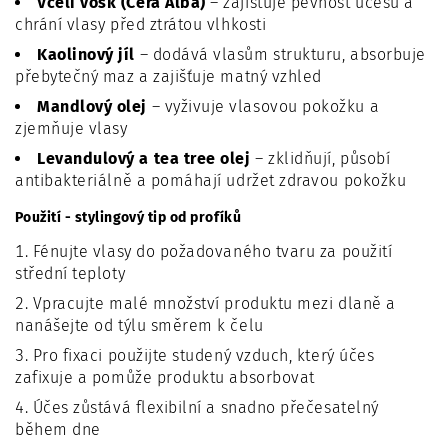
Včelí vosk (Cera Alba)
– zajišťuje pevnost účesu a
chrání vlasy před ztrátou vlhkosti
Kaolinový jíl
– dodává vlasům strukturu, absorbuje
přebytečný maz a zajišťuje matný vzhled
Mandlový olej
– vyživuje vlasovou pokožku a
zjemňuje vlasy
Levandulový a tea tree olej
– zklidňují, působí
antibakteriálně a pomáhají udržet zdravou pokožku
Použití - stylingový tip od profíků
Fénujte vlasy do požadovaného tvaru za použití
střední teploty
Vpracujte malé množství produktu mezi dlaně a
nanášejte od týlu směrem k čelu
Pro fixaci použijte studený vzduch, který účes
zafixuje a pomůže produktu absorbovat
Účes zůstává flexibilní a snadno přečesatelný
během dne