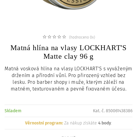
c
i
(hodnoceno 0x)
Matná hlína na vlasy LOCKHART'S
Matte clay 96 g
Matná vosková hlína na vlasy LOCKHART'S s vyváženým
držením a přírodní vůní. Pro přirozený vzhled bez
lesku. Pro barber shopy i muže, kterým záleží na
matném, texturovaném a pevně fixovaném účesu.
Skladem
Kat. č. 850061438386
Věrnostní program:
Za nákup získáte
4 body
.