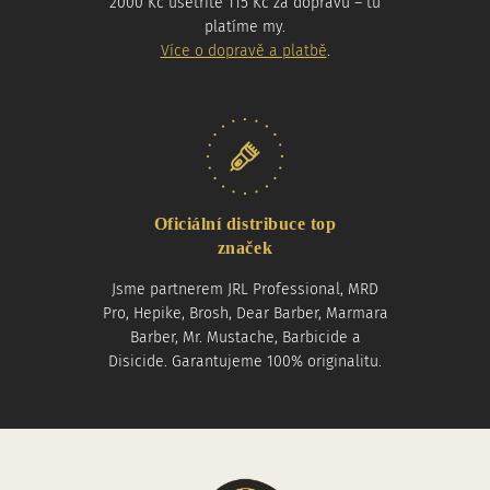
2000 Kč ušetříte 115 Kč za dopravu – tu
platíme my.
Více o dopravě a platbě
.
Oficiální distribuce top
značek
Jsme partnerem JRL Professional, MRD
Pro, Hepike, Brosh, Dear Barber, Marmara
Barber, Mr. Mustache, Barbicide a
Disicide. Garantujeme 100% originalitu.