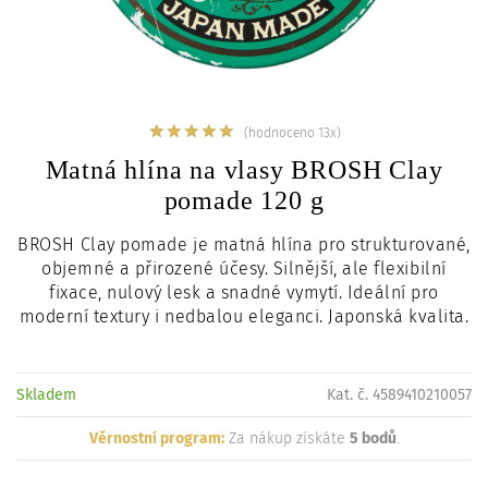
c
i
(hodnoceno 13x)
Matná hlína na vlasy BROSH Clay
pomade 120 g
BROSH Clay pomade je matná hlína pro strukturované,
objemné a přirozené účesy. Silnější, ale flexibilní
fixace, nulový lesk a snadné vymytí. Ideální pro
moderní textury i nedbalou eleganci. Japonská kvalita.
Skladem
Kat. č. 4589410210057
Věrnostní program:
Za nákup získáte
5 bodů
.