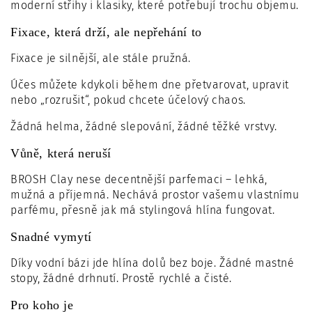
moderní střihy i klasiky, které potřebují trochu objemu.
Fixace, která drží, ale nepřehání to
Fixace je silnější, ale stále pružná.
Účes můžete kdykoli během dne přetvarovat, upravit
nebo „rozrušit“, pokud chcete účelový chaos.
Žádná helma, žádné slepování, žádné těžké vrstvy.
Vůně, která neruší
BROSH Clay nese decentnější parfemaci – lehká,
mužná a příjemná. Nechává prostor vašemu vlastnímu
parfému, přesně jak má stylingová hlína fungovat.
Snadné vymytí
Díky vodní bázi jde hlína dolů bez boje. Žádné mastné
stopy, žádné drhnutí. Prostě rychlé a čisté.
Pro koho je