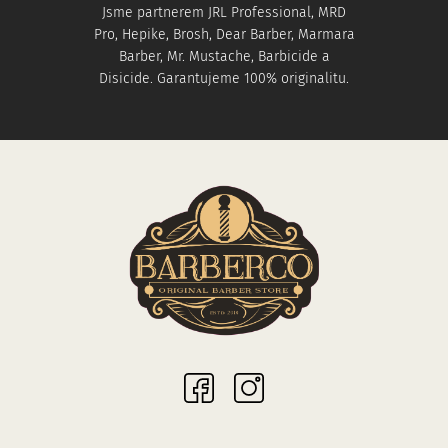
Jsme partnerem JRL Professional, MRD
Pro, Hepike, Brosh, Dear Barber, Marmara
Barber, Mr. Mustache, Barbicide a
Disicide. Garantujeme 100% originalitu.
Sociální sítě