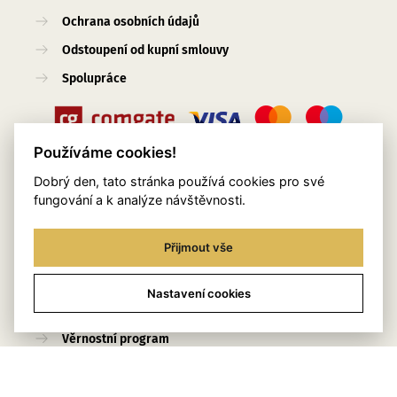
Ochrana osobních údajů
Odstoupení od kupní smlouvy
Spolupráce
Používáme cookies!
Dobrý den, tato stránka používá cookies pro své
Užitečné odkazy
fungování a k analýze návštěvnosti.
O nás
Přijmout vše
Blog
Služby
Nastavení cookies
Kontakty
Věrnostní program
Stylingový pomocník