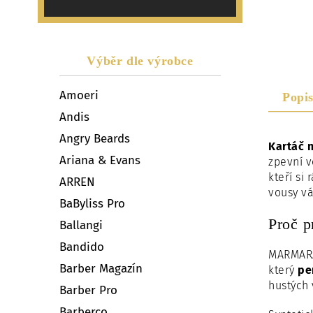
Výběr dle výrobce
Amoeri
Popi
Andis
Angry Beards
Kartáč 
Ariana & Evans
zpevní v
kteří si
ARREN
vousy vá
BaByliss Pro
Proč p
Ballangi
Bandido
MARMARA
Barber Magazín
který
pe
hustých 
Barber Pro
Barberco