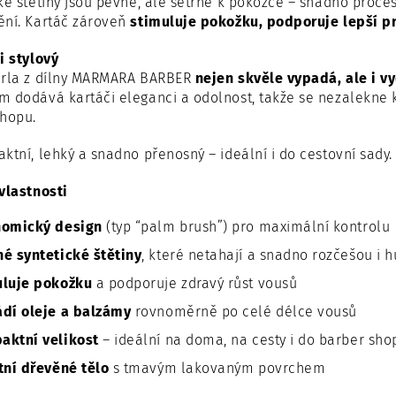
ké štětiny jsou pevné, ale šetrné k pokožce – snadno pročes
ění. Kartáč zároveň
stimuluje pokožku, podporuje lepší p
i stylový
erla z dílny MARMARA BARBER
nejen skvěle vypadá, ale i vy
m dodává kartáči eleganci a odolnost, takže se nezalekne
shopu.
ktní, lehký a snadno přenosný – ideální i do cestovní sady.
vlastnosti
nomický design
(typ “palm brush”) pro maximální kontrolu
é syntetické štětiny
, které netahají a snadno rozčešou i 
uluje pokožku
a podporuje zdravý růst vousů
dí oleje a balzámy
rovnoměrně po celé délce vousů
aktní velikost
– ideální na doma, na cesty i do barber sho
tní dřevěné tělo
s tmavým lakovaným povrchem