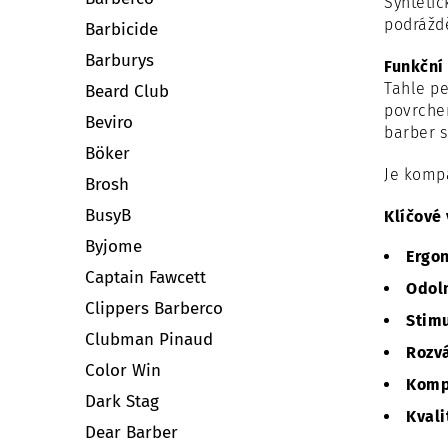
Syntetic
podrážd
Barbicide
Barburys
Funkční 
Tahle p
Beard Club
povrche
Beviro
barber 
Böker
Je kompa
Brosh
BusyB
Klíčové 
Byjome
Ergo
Captain Fawcett
Odoln
Clippers Barberco
Stim
Clubman Pinaud
Rozvá
Color Win
Komp
Dark Stag
Kvali
Dear Barber