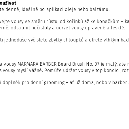
používat
te denně, ideálně po aplikaci oleje nebo balzámu.
ejte vousy ve směru růstu, od kořínků až ke konečkům – k
ně, odstranit nečistoty a udržet vousy upravené a lesklé.
tí jednoduše vyčistěte zbytky chloupků a otřete vlhkým ha
na vousy MARMARA BARBER Beard Brush No. 07 je malý, ale 
 s vousy myslí vážně. Pomůže udržet vousy v top kondici, roz
í doplněk pro denní grooming – ať už doma, nebo v barber 