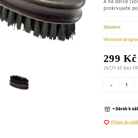
A na délce (vo
prokrvujete p
Skladem
Věrnostní progra
299 Kč
247,11 Kč bez D
-
Snížit o 
+ Dárek k n
Přidat do obl