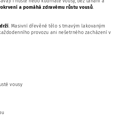
ávají i husté nebo kudrnaté vousy, bez tahání a
rokrvení a pomáhá zdravému růstu vousů
.
drží
. Masivní dřevěné tělo s tmavým lakovaným
 každodenního provozu ani nešetrného zacházení v
husté vousy
pu