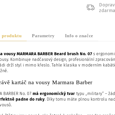
Doprav
zdarm
s produktu
Parametry
Info o značce
na vousy MARMARA BARBER Beard brush No. 07
s ergonomi
ousy. Kombinuje nadčasový design, profesionální zpracování 
 rádi drží styl i mimo křeslo. Tahle klasika v moderním kabá
žně.
rávě kartáč na vousy Marmara Barber
 BARBER No. 07
má ergonomický tvar
typu „military“ – žá
rfektně padne do ruky
. Díky tomu máte plnou kontrolu na
vousů.