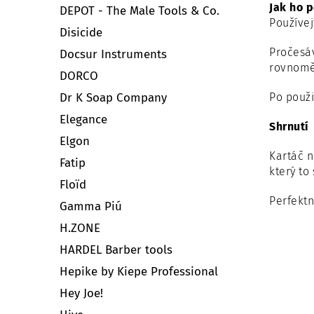
Jak ho 
DEPOT - The Male Tools & Co.
Používej
Disicide
Pročesáv
Docsur Instruments
rovnoměr
DORCO
Dr K Soap Company
Po použi
Elegance
Shrnutí
Elgon
Kartáč 
Fatip
který to
Floïd
Perfektn
Gamma Piú
H.ZONE
HARDEL Barber tools
Hepike by Kiepe Professional
Hey Joe!