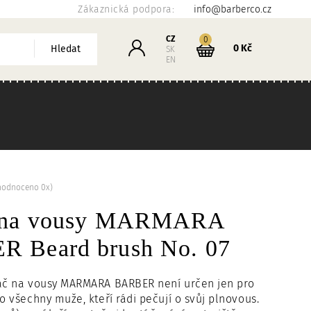
Zákaznická podpora:
info@barberco.cz
Košík
CZ
kusů
0
Přihlášení
0 Kč
Hledat
SK
EN
hodnoceno 0x)
č na vousy MARMARA
 Beard brush No. 07
táč na vousy MARMARA BARBER není určen jen pro
ro všechny muže, kteří rádi pečují o svůj plnovous.