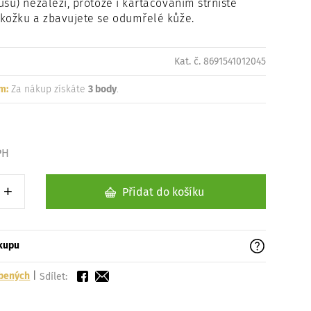
usů) nezáleží, protože i kartáčováním strniště
Načítám
okožku a zbavujete se odumřelé kůže.
Kat. č. 8691541012045
m:
Za nákup získáte
3 body
.
PH
+
Přidat do košíku
1 kus
Zvýšit o 1 kus
ákupu
íbených
|
Sdílet: