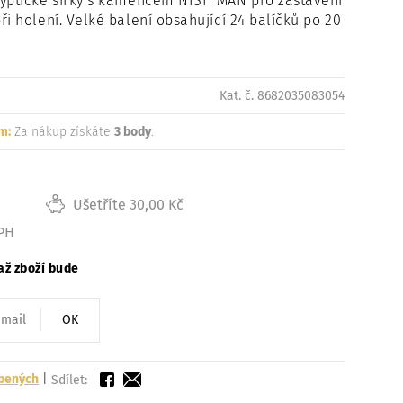
typtické sirky s kamencem NISH MAN pro zastavení
Načítám
ři holení. Velké balení obsahující 24 balíčků po 20
Kat. č. 8682035083054
m:
Za nákup získáte
3 body
.
Ušetříte 30,00 Kč
DPH
až zboží bude
OK
íbených
|
Sdílet: