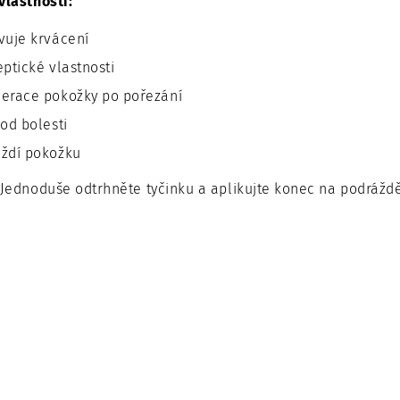
vlastnosti:
vuje krvácení
eptické vlastnosti
erace pokožky po pořezání
 od bolesti
ždí pokožku
Jednoduše odtrhněte tyčinku a aplikujte konec na podrážd