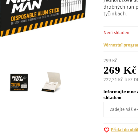
Jednorázové s
drobných ran p
tyčinkách.
Není skladem
Věrnostní progra
299 Kč
269 Kč
222,31 Kč bez 
Informujte mne 
skladem
Přidat do obl