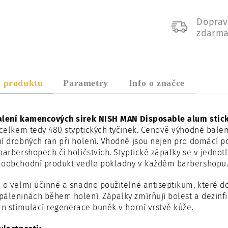
Doprav
zdarm
s produktu
Parametry
Info o značce
alení kamencových sirek NISH MAN Disposable alum stic
 celkem tedy 480 styptických tyčinek. Cenově výhodné bale
í drobných ran při holení. Vhodné jsou nejen pro domácí po
barbershopech či holičstvích. Styptické zápalky se v jednot
loobchodní produkt vedle pokladny v každém barbershopu
 o velmi účinné a snadno použitelné antiseptikum, které 
áleninách během holení. Zápalky zmírňují bolest a dezinfik
an stimulací regenerace buněk v horní vrstvě kůže.