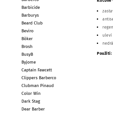
Klíčové 
Barbicide
zasta
Barburys
antis
Beard Club
regen
Beviro
uleví
Böker
nedrá
Brosh
Použití:
BusyB
Byjome
Captain Fawcett
Clippers Barberco
Clubman Pinaud
Color Win
Dark Stag
Dear Barber