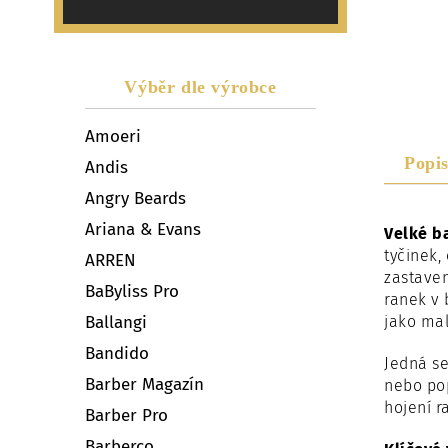
Výběr dle výrobce
Amoeri
Popi
Andis
Angry Beards
Ariana & Evans
Velké b
tyčinek,
ARREN
zastaven
BaByliss Pro
ranek v 
jako ma
Ballangi
Bandido
Jedná se
Barber Magazín
nebo pop
hojení r
Barber Pro
Barberco