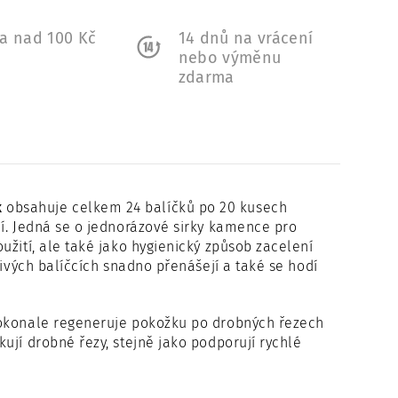
a nad 100 Kč
14 dnů na vrácení
a
nebo výměnu
zdarma
k
obsahuje celkem 24 balíčků po 20 kusech
ní. Jedná se o jednorázové sirky kamence pro
užití, ale také jako hygienický způsob zacelení
livých balíčcích snadno přenášejí a také se hodí
.
dokonale regeneruje pokožku po drobných řezech
ují drobné řezy, stejně jako podporují rychlé