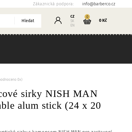
Zákaznická podpora:
info@barberco.cz
Košík
CZ
kusů
0
Přihlášení
0 Kč
Hledat
SK
EN
hodnoceno 0x)
ové sirky NISH MAN
ble alum stick (24 x 20