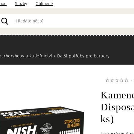
hod
Služby
Oblíbené
acházíte
barbershopy a kadeřnictví
Další potřeby pro barbery
(
Kamenc
Disposa
ks)