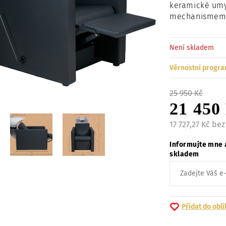
keramické umy
mechanismem. 
Není skladem
Věrnostní progra
25 950 Kč
21 450
17 727,27 Kč be
Informujte mne 
skladem
Přidat do obl