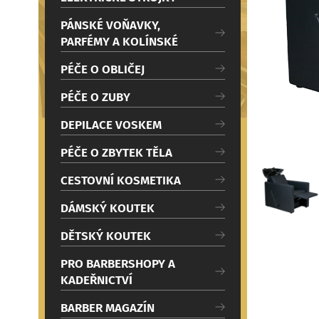
c
Načítám
i
PÁNSKÉ VOŇAVKY,
PARFÉMY A KOLÍNSKÉ
PÉČE O OBLIČEJ
PÉČE O ZUBY
DEPILACE VOSKEM
PÉČE O ZBYTEK TĚLA
CESTOVNÍ KOSMETIKA
DÁMSKÝ KOUTEK
DĚTSKÝ KOUTEK
PRO BARBERSHOPY A
KADEŘNICTVÍ
BARBER MAGAZÍN