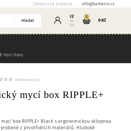
Zákaznická podpora:
info@barberco.cz
Košík
CZ
kusů
0
Přihlášení
0 Kč
Hledat
SK
EN
é mycí boxy
(hodnoceno 0x)
ický mycí box RIPPLE+
ý mycí box RIPPLE+ Black s ergonomickou sklopnou
yrobené z prvotřídních materiálů. Hluboké