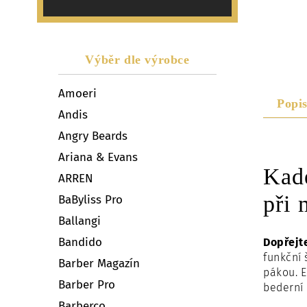
Výběr dle výrobce
Amoeri
Popi
Andis
Angry Beards
Ariana & Evans
Kad
ARREN
při 
BaByliss Pro
Ballangi
Bandido
Dopřejt
funkční
Barber Magazín
pákou. E
Barber Pro
bederní 
Barberco