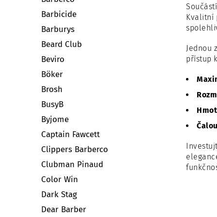
Součástí
Barbicide
Kvalitn
spolehli
Barburys
Beard Club
Jednou z
přístup 
Beviro
Böker
Maxi
Brosh
Rozm
BusyB
Hmot
Byjome
Čalou
Captain Fawcett
Investuj
Clippers Barberco
elegance
Clubman Pinaud
funkčnos
Color Win
Dark Stag
Dear Barber