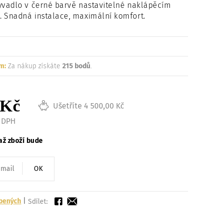
vadlo v černé barvě nastavitelné naklápěcím
Načítám
Snadná instalace, maximální komfort.
m:
Za nákup získáte
215 bodů
.
 Kč
Ušetříte 4 500,00 Kč
z DPH
až zboží bude
OK
íbených
|
Sdílet: