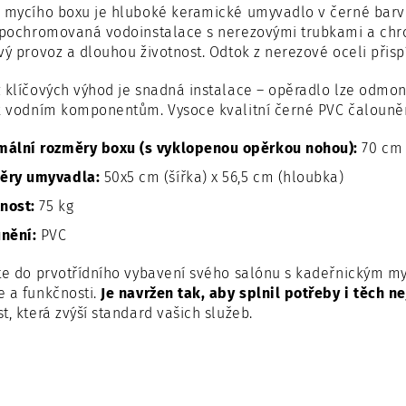
 mycího boxu je hluboké keramické umyvadlo v černé barvě
í pochromovaná vodoinstalace s nerezovými trubkami a chr
vý provoz a dlouhou životnost. Odtok z nerezové oceli přisp
 klíčových výhod je snadná instalace – opěradlo lze odmon
k vodním komponentům. Vysoce kvalitní černé PVC čalounění
mální rozměry boxu (s vyklopenou opěrkou nohou):
70 cm 
ěry umyvadla:
50x5 cm (šířka) x 56,5 cm (hloubka)
nost:
75 kg
nění:
PVC
te do prvotřídního vybavení svého salónu s kadeřnickým m
 a funkčnosti.
Je navržen tak, aby splnil potřeby i těch n
t, která zvýší standard vašich služeb.