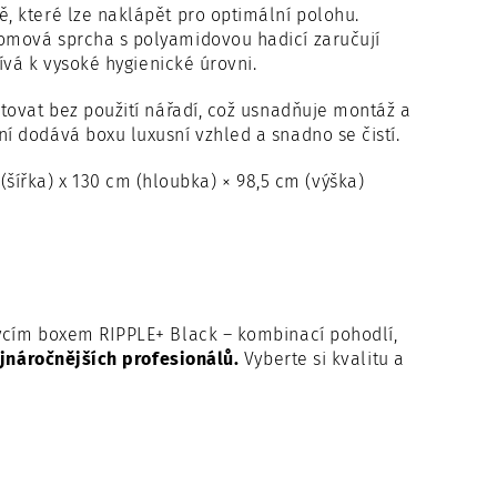
, které lze naklápět pro optimální polohu.
omová sprcha s polyamidovou hadicí zaručují
ívá k vysoké hygienické úrovni.
tovat bez použití nářadí, což usnadňuje montáž a
 dodává boxu luxusní vzhled a snadno se čistí.
(šířka) x 130 cm (hloubka) × 98,5 cm (výška)
ycím boxem RIPPLE+ Black – kombinací pohodlí,
ejnáročnějších profesionálů.
Vyberte si kvalitu a