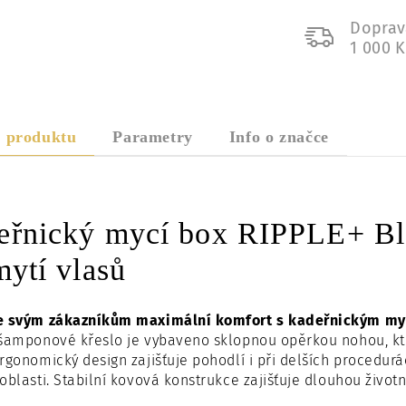
Doprav
1 000 
s produktu
Parametry
Info o značce
eřnický mycí box RIPPLE+ Bla
mytí vlasů
e svým zákazníkům maximální komfort s kadeřnickým my
 šamponové křeslo je vybaveno sklopnou opěrkou nohou, kt
rgonomický design zajišťuje pohodlí i při delších procedur
oblasti. Stabilní kovová konstrukce zajišťuje dlouhou životn