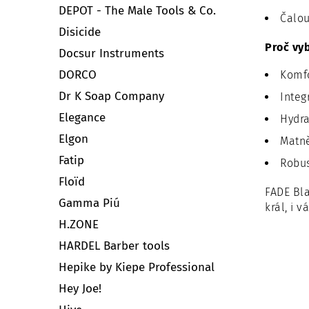
DEPOT - The Male Tools & Co.
Čalou
Disicide
Proč vyb
Docsur Instruments
DORCO
Komfo
Dr K Soap Company
Integ
Elegance
Hydra
Elgon
Matně
Fatip
Robus
Floïd
FADE Bla
Gamma Piú
král, i v
H.ZONE
HARDEL Barber tools
Hepike by Kiepe Professional
Hey Joe!