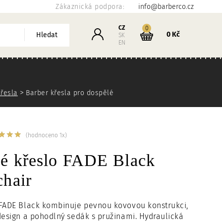
Zákaznická podpora:
info@barberco.cz
Košík
CZ
kusů
0
Přihlášení
0 Kč
Hledat
SK
EN
křesla
Barber křesla pro dospělé
(hodnoceno 1x)
ké křeslo FADE Black
chair
 FADE Black kombinuje pevnou kovovou konstrukci,
design a pohodlný sedák s pružinami. Hydraulická