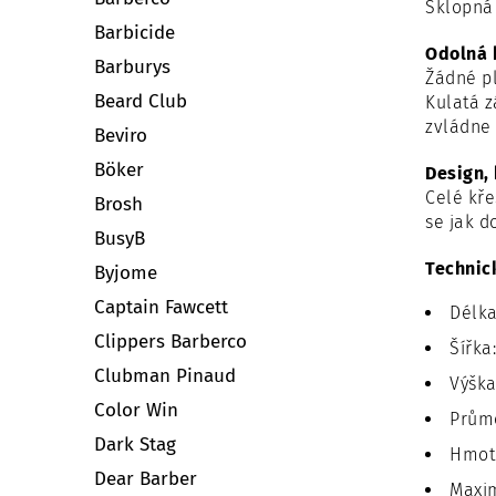
Sklopná 
Barbicide
Odolná 
Barburys
Žádné pl
Beard Club
Kulatá 
zvládne 
Beviro
Böker
Design,
Celé kře
Brosh
se jak d
BusyB
Technic
Byjome
Captain Fawcett
Délka
Clippers Barberco
Šířka
Clubman Pinaud
Výška
Color Win
Průmě
Dark Stag
Hmotn
Dear Barber
Maxim