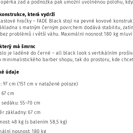
opěrka zad a podnožka pak umožní uvolněnou polohu, když 
konstrukce, která vydrží
astové hračky – FADE Black stojí na pevné kovové konstrukc
základna s matným černým povrchem dodává stabilitu, zatí
bez problémů i větší váhu. Maximální nosnost 180 kg mluví 
 který má šmrnc
slo je laděné do černé – all black look s vertikálním pro
o minimalistického barber shopu, tak do prostoru, kde chcet
ké údaje
: 97 cm (151 cm v natažené poloze)
: 67 cm
 sedáku: 55–70 cm
r základny: 67 cm
ost: 48 kg (s balením 58,5 kg)
ální nosnost: 180 kg