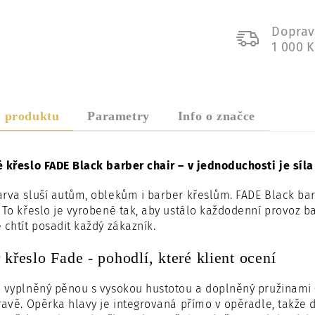
Doprav
1 000 
s produktu
Parametry
Info o značce
 křeslo FADE Black barber chair – v jednoduchosti je síla
rva sluší autům, oblekům i barber křeslům. FADE Black barb
 To křeslo je vyrobené tak, aby ustálo každodenní provoz b
 chtít posadit každý zákazník.
 křeslo Fade - pohodlí, které klient ocení
 vyplněný pěnou s vysokou hustotou a doplněný pružinami –
ravě. Opěrka hlavy je integrovaná přímo v opěradle, takže d