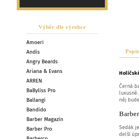
Výběr dle výrobce
Amoeri
Popi
Andis
Angry Beards
Ariana & Evans
Holičské
ARREN
Černá ba
BaByliss Pro
luxusně.
Ballangi
něj bude
Bandido
Barber
Barber Magazín
Sedák je
Barber Pro
delší úp
Barberco