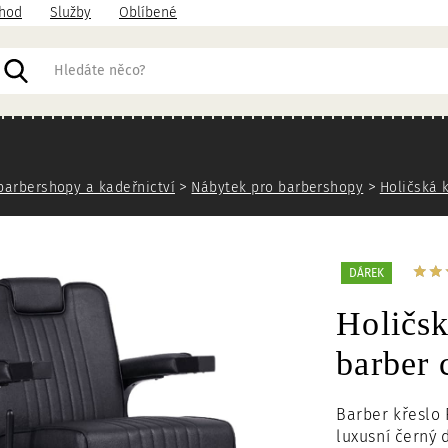
hod
Služby
Oblíbené
acházíte
barbershopy a kadeřnictví
Nábytek pro barbershopy
Holičská 
DÁREK
Holičs
barber 
Barber křeslo
luxusní černý 