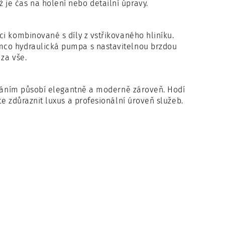
je čas na holení nebo detailní úpravy.
i kombinované s díly z vstřikovaného hliníku.
mco hydraulická pumpa s nastavitelnou brzdou
za vše.
šíváním působí elegantně a moderně zároveň. Hodí
e zdůraznit luxus a profesionální úroveň služeb.