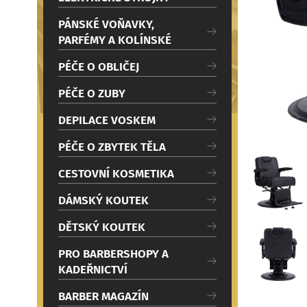
c
Načítám
i
PÁNSKÉ VOŇAVKY,
PARFÉMY A KOLÍNSKÉ
PÉČE O OBLIČEJ
PÉČE O ZUBY
DEPILACE VOSKEM
PÉČE O ZBYTEK TĚLA
CESTOVNÍ KOSMETIKA
DÁMSKÝ KOUTEK
DĚTSKÝ KOUTEK
PRO BARBERSHOPY A
KADEŘNICTVÍ
BARBER MAGAZÍN