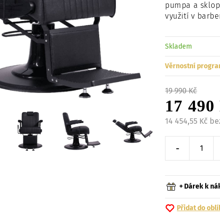
pumpa a sklopné
využití v barbe
Skladem
Věrnostní progra
19 990 Kč
17 490
14 454,55 Kč b
-
Snížit o 
+ Dárek k n
Přidat do obl