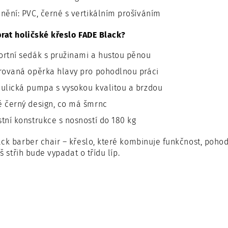
nění: PVC, černé s vertikálním prošíváním
rat holičské křeslo FADE Black?
rtní sedák s pružinami a hustou pěnou
rovaná opěrka hlavy pro pohodlnou práci
ulická pumpa s vysokou kvalitou a brzdou
 černý design, co má šmrnc
tní konstrukce s nosností do 180 kg
ck barber chair – křeslo, které kombinuje funkčnost, pohodl
áš střih bude vypadat o třídu líp.