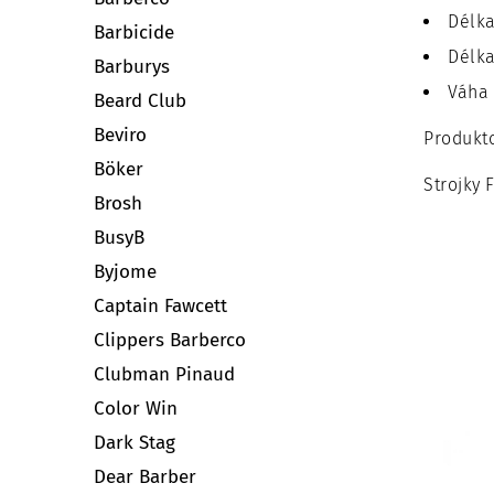
Délka
Barbicide
Délka
Barburys
Váha 
Beard Club
Beviro
Produkto
Böker
Strojky 
Brosh
BusyB
Byjome
Captain Fawcett
Clippers Barberco
Clubman Pinaud
Color Win
Dark Stag
Dear Barber