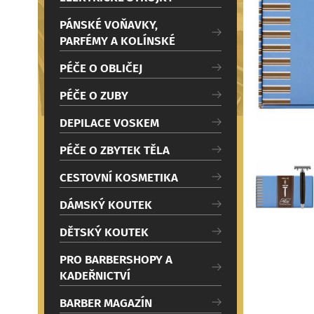
c
Načítám
i
PÁNSKÉ VOŇAVKY,
PARFÉMY A KOLÍNSKÉ
PÉČE O OBLIČEJ
PÉČE O ZUBY
DEPILACE VOSKEM
PÉČE O ZBYTEK TĚLA
CESTOVNÍ KOSMETIKA
DÁMSKÝ KOUTEK
DĚTSKÝ KOUTEK
PRO BARBERSHOPY A
KADEŘNICTVÍ
BARBER MAGAZÍN