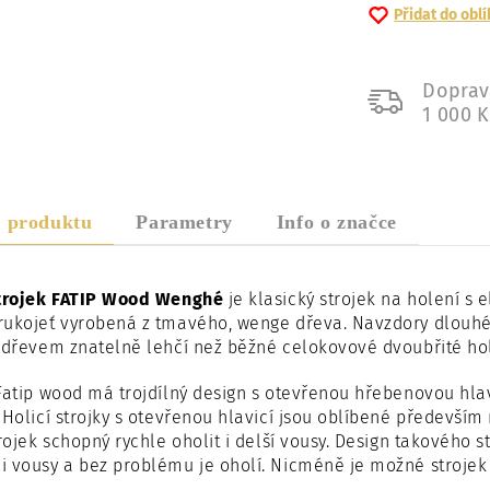
Přidat do obl
Doprav
1 000 
s produktu
Parametry
Info o značce
strojek FATIP Wood Wenghé
je klasický strojek na holení 
rukojeť vyrobená z tmavého, wenge dřeva. Navzdory dlouh
 dřevem znatelně lehčí než běžné celokovové dvoubřité holi
Fatip wood má trojdílný design s otevřenou hřebenovou hlav
 Holicí strojky s otevřenou hlavicí jsou oblíbené především 
trojek schopný rychle oholit i delší vousy. Design takového 
 vousy a bez problému je oholí. Nicméně je možné strojek 