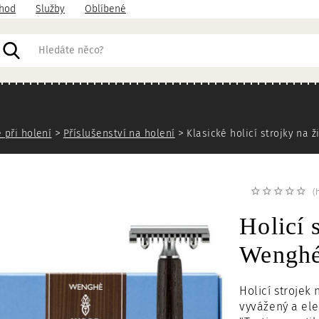
hod
Služby
Oblíbené
acházíte
 při holení
Příslušenství na holení
Klasické holicí strojky na ž
(
Holicí 
Wengh
Holicí strojek
vyvážený a ele