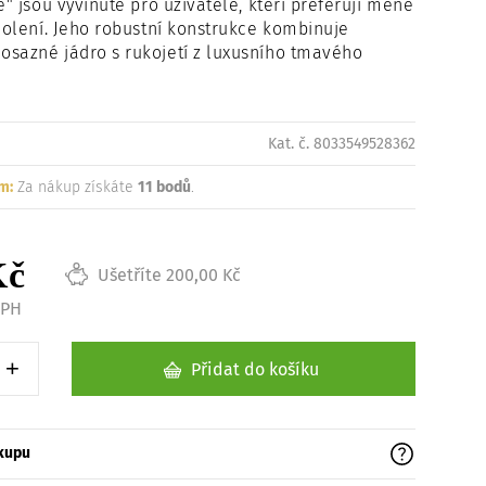
e" jsou vyvinuté pro uživatele, kteří preferují méně
Načítám
 holení. Jeho robustní konstrukce kombinuje
sazné jádro s rukojetí z luxusního tmavého
Kat. č. 8033549528362
m:
Za nákup získáte
11 bodů
.
Kč
Ušetříte 200,00 Kč
DPH
+
Přidat do košíku
1 kus
Zvýšit o 1 kus
ákupu