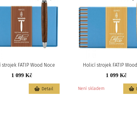
í strojek FATIP Wood Noce
Holicí strojek FATIP Wood
1 099 Kč
1 099 Kč
m
Není skladem
Detail