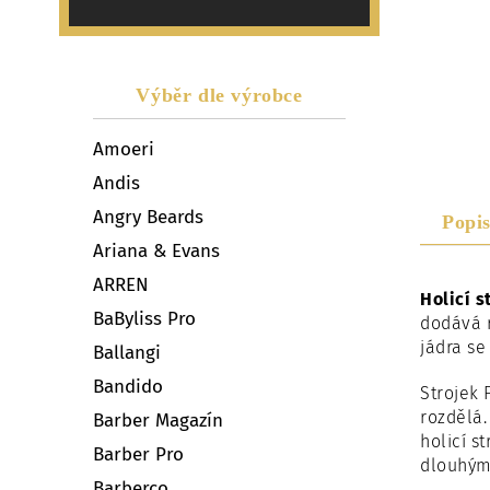
Výběr dle výrobce
Amoeri
Andis
Angry Beards
Popi
Ariana & Evans
ARREN
Holicí 
BaByliss Pro
dodává 
jádra se
Ballangi
Bandido
Strojek 
rozdělá.
Barber Magazín
holicí s
Barber Pro
dlouhými
Barberco