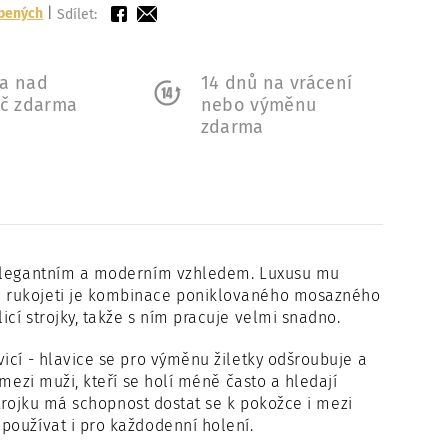
íbených
|
Sdílet:
a nad
14 dnů na vrácení
Kč zdarma
nebo výměnu
zdarma
s elegantním a moderním vzhledem. Luxusu mu
é rukojeti je kombinace poniklovaného mosazného
cí strojky, takže s ním pracuje velmi snadno.
icí - hlavice se pro výměnu žiletky odšroubuje a
mezi muži, kteří se holí méně často a hledají
strojku má schopnost dostat se k pokožce i mezi
používat i pro každodenní holení.