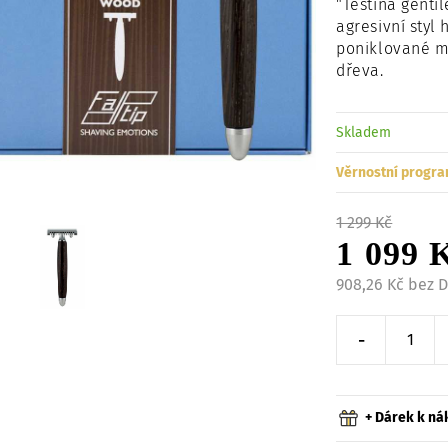
"Testina gentil
agresivní styl
poniklované mo
dřeva.
Skladem
Věrnostní progra
1 299 Kč
1 099 
908,26 Kč bez 
-
Snížit o 
+ Dárek k n