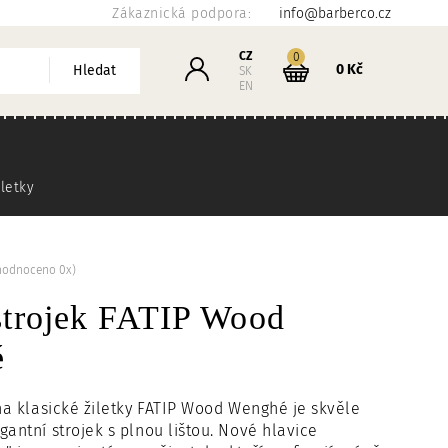
Zákaznická podpora:
info@barberco.cz
Košík
CZ
kusů
0
Přihlášení
0 Kč
Hledat
SK
EN
iletky
hodnoceno 0x)
strojek FATIP Wood
é
 na klasické žiletky FATIP Wood Wenghé je skvěle
gantní strojek s plnou lištou. Nové hlavice