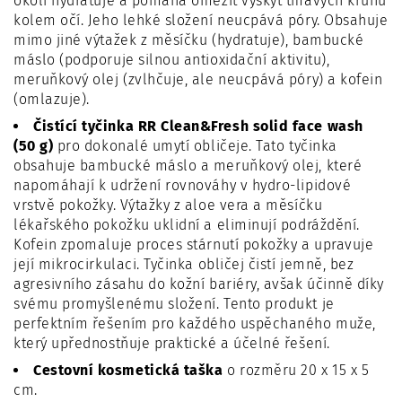
okolí hydratuje a pomáhá omezit výskyt tmavých kruhů
kolem očí. Jeho lehké složení neucpává póry. Obsahuje
mimo jiné výtažek z měsíčku (hydratuje), bambucké
máslo (podporuje silnou antioxidační aktivitu),
meruňkový olej (zvlhčuje, ale neucpává póry) a kofein
(omlazuje).
Čistící tyčinka RR Clean&Fresh solid face wash
(50 g)
pro dokonalé umytí obličeje. Tato tyčinka
obsahuje bambucké máslo a meruňkový olej, které
napomáhají k udržení rovnováhy v hydro-lipidové
vrstvě pokožky. Výtažky z aloe vera a měsíčku
lékařského pokožku uklidní a eliminují podráždění.
Kofein zpomaluje proces stárnutí pokožky a upravuje
její mikrocirkulaci. Tyčinka obličej čistí jemně, bez
agresivního zásahu do kožní bariéry, avšak účinně díky
svému promyšlenému složení. Tento produkt je
perfektním řešením pro každého uspěchaného muže,
který upřednostňuje praktické a účelné řešení.
Cestovní kosmetická taška
o rozměru 20 x 15 x 5
cm.