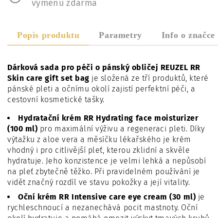
výměnu zdarma
Popis produktu
Parametry
Info o značce
Dárková sada pro péči o pánský obličej REUZEL RR
Skin care gift set bag
je složená ze tří produktů, které
pánské pleti a očnímu okolí zajistí perfektní péči, a
cestovní kosmetické tašky.
Hydratační krém RR Hydrating face moisturizer
(100 ml)
pro maximální výživu a regeneraci pleti. Díky
výtažku z aloe vera a měsíčku lékařského je krém
vhodný i pro citlivější pleť, kterou zklidní a skvěle
hydratuje. Jeho konzistence je velmi lehká a nepůsobí
na pleť zbytečně těžko. Při pravidelném používání je
vidět značný rozdíl ve stavu pokožky a její vitality.
Oční krém RR Intensive care eye cream (30 ml)
je
rychleschnoucí a nezanechává pocit mastnoty. Oční