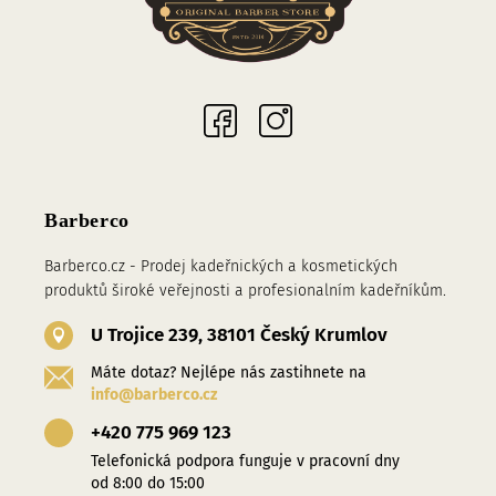
Sociální sítě
Barberco
Barberco.cz - Prodej kadeřnických a kosmetických
produktů široké veřejnosti a profesionalním kadeřníkům.
U Trojice 239, 38101 Český Krumlov
Máte dotaz? Nejlépe nás zastihnete na
info@barberco.cz
+420 775 969 123
Telefonická podpora funguje v pracovní dny
od 8:00 do 15:00