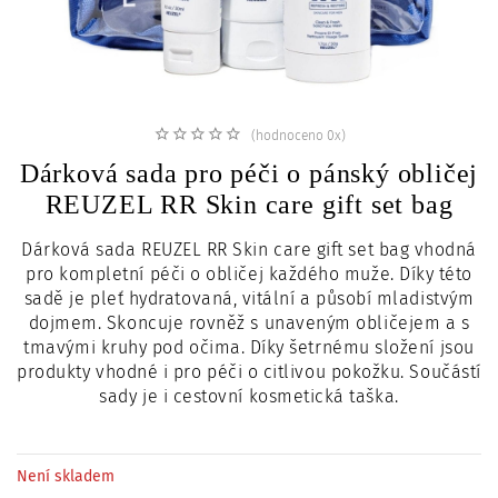
c
i
(hodnoceno 0x)
Dárková sada pro péči o pánský obličej
REUZEL RR Skin care gift set bag
Dárková sada REUZEL RR Skin care gift set bag vhodná
pro kompletní péči o obličej každého muže. Díky této
sadě je pleť hydratovaná, vitální a působí mladistvým
dojmem. Skoncuje rovněž s unaveným obličejem a s
tmavými kruhy pod očima. Díky šetrnému složení jsou
produkty vhodné i pro péči o citlivou pokožku. Součástí
sady je i cestovní kosmetická taška.
Není skladem