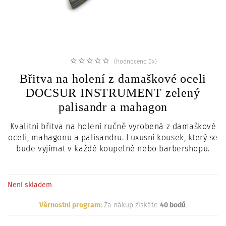
c
i
(hodnoceno 0x)
Břitva na holení z damaškové oceli
DOCSUR INSTRUMENT zelený
palisandr a mahagon
Kvalitní břitva na holení ručně vyrobená z damaškové
oceli, mahagonu a palisandru. Luxusní kousek, který se
bude vyjímat v každé koupelně nebo barbershopu.
Není skladem
Věrnostní program:
Za nákup získáte
40 bodů
.