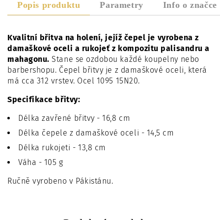
Popis produktu
Parametry
Info o značce
Kvalitní břitva na holení, jejíž čepel je vyrobena z
damaškové oceli a rukojeť z kompozitu palisandru a
mahagonu.
Stane se ozdobou každé koupelny nebo
barbershopu.
Čepel břitvy je z damaškové oceli, která
má cca 312 vrstev. Ocel 1095 15N20.
Specifikace břitvy:
Délka zavřené břitvy - 16,8 cm
Délka čepele z damaškové oceli - 14,5 cm
Délka rukojeti - 13,8 cm
Váha - 105 g
Ručně vyrobeno v Pákistánu.