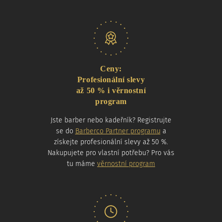
Naše nabídka
Ceny:
Profesionální slevy
až 50 % i věrnostní
program
Jste barber nebo kadeřník? Registrujte
se do
Barberco Partner programu
a
získejte profesionální slevy až 50 %.
Nakupujete pro vlastní potřebu? Pro vás
tu máme
věrnostní program