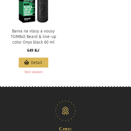
Barva na vlasy a vousy
TOMB45 Beard & line-up
color Onyx black 60 ml
649 Kč
Detail
Není skladem
Naše nabídka
Ceny: