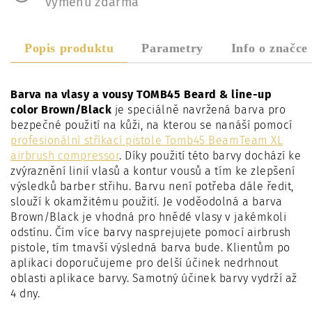
výměnu zdarma
Popis produktu
Parametry
Info o značce
Barva na vlasy a vousy TOMB45 Beard & line-up
color Brown/Black
je speciálně navržená barva pro
bezpečné použití na kůži, na kterou se nanáší pomocí
profesionální stříkací pistole Tomb45 BeamTeam XL
airbrush compressor
. Díky použití této barvy dochází ke
zvýraznění linií vlasů a kontur vousů a tím ke zlepšení
výsledků barber střihu. Barvu není potřeba dále ředit,
slouží k okamžitému použití. Je voděodolná a barva
Brown/Black je vhodná pro hnědé vlasy v jakémkoli
odstínu. Čím více barvy nasprejujete pomocí airbrush
pistole, tím tmavší výsledná barva bude. Klientům po
aplikaci doporučujeme pro delší účinek nedrhnout
oblasti aplikace barvy. Samotný účinek barvy vydrží až
4 dny.