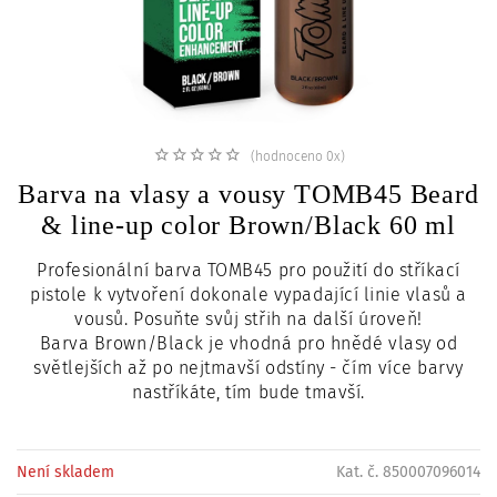
c
i
(hodnoceno 0x)
Barva na vlasy a vousy TOMB45 Beard
& line-up color Brown/Black 60 ml
Profesionální barva TOMB45 pro použití do stříkací
pistole k vytvoření dokonale vypadající linie vlasů a
vousů. Posuňte svůj střih na další úroveň!
Barva Brown/Black je vhodná pro hnědé vlasy od
světlejších až po nejtmavší odstíny - čím více barvy
nastříkáte, tím bude tmavší.
Není skladem
Kat. č. 850007096014