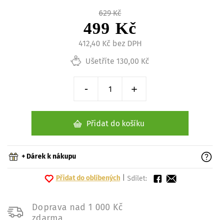
629 Kč
499 Kč
412,40 Kč bez DPH
Ušetříte 130,00 Kč
-
+
Snížit o 1 kus
Zvýšit o 1 kus
Přidat do košíku
+ Dárek k nákupu
Přidat do oblíbených
|
Sdílet:
Doprava nad 1 000 Kč
zdarma