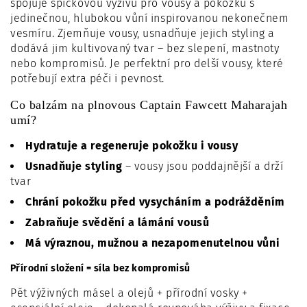
spojuje špičkovou výživu pro vousy a pokožku s
jedinečnou, hlubokou vůní inspirovanou nekonečnem
vesmíru. Zjemňuje vousy, usnadňuje jejich styling a
dodává jim kultivovaný tvar – bez slepení, mastnoty
nebo kompromisů. Je perfektní pro delší vousy, které
potřebují extra péči i pevnost.
Co balzám na plnovous Captain Fawcett Maharajah
umí?
Hydratuje a regeneruje pokožku i vousy
Usnadňuje styling
– vousy jsou poddajnější a drží
tvar
Chrání pokožku před vysycháním a podrážděním
Zabraňuje svědění a lámání vousů
Má výraznou, mužnou a nezapomenutelnou vůni
Přírodní složení = síla bez kompromisů
Pět výživných másel a olejů + přírodní vosky +