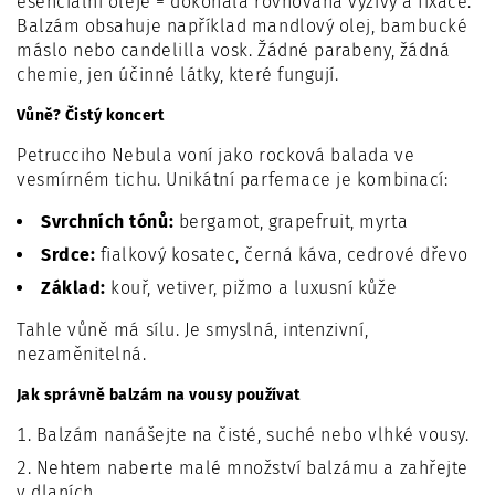
esenciální oleje = dokonalá rovnováha výživy a fixace.
Balzám obsahuje například mandlový olej, bambucké
máslo nebo candelilla vosk. Žádné parabeny, žádná
chemie, jen účinné látky, které fungují.
Vůně? Čistý koncert
Petrucciho Nebula voní jako rocková balada ve
vesmírném tichu. Unikátní parfemace je kombinací:
Svrchních tónů:
bergamot, grapefruit, myrta
Srdce:
fialkový kosatec, černá káva, cedrové dřevo
Základ:
kouř, vetiver, pižmo a luxusní kůže
Tahle vůně má sílu. Je smyslná, intenzivní,
nezaměnitelná.
Jak správně balzám na vousy používat
Balzám nanášejte na čisté, suché nebo vlhké vousy.
Nehtem naberte malé množství balzámu a zahřejte
v dlaních.