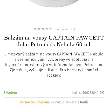
c
i
(hodnoceno 0x)
Balzám na vousy CAPTAIN FAWCETT
John Petrucci's Nebula 60 ml
Limitovaný balzám na vousy CAPTAIN FAWCETT Nebula
s vesmírnou vůní, vytvořený ve spolupráci s
legendárním kytarovým virtuózem Johnem Petruccim.
Zjemňuje, vyživuje a fixuje. Pro barbery i domácí
rockery.
Skladem
Kat. č. 5060338441697
Věrnostní program:
Za nákup získáte
5 bodů
.