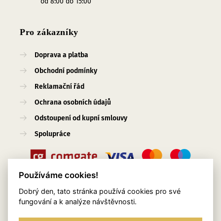
od 8:00 do 15:00
Pro zákazníky
Doprava a platba
Obchodní podmínky
Reklamační řád
Ochrana osobních údajů
Odstoupení od kupní smlouvy
Spolupráce
Používáme cookies!
Dobrý den, tato stránka používá cookies pro své
Užitečné odkazy
fungování a k analýze návštěvnosti.
O nás