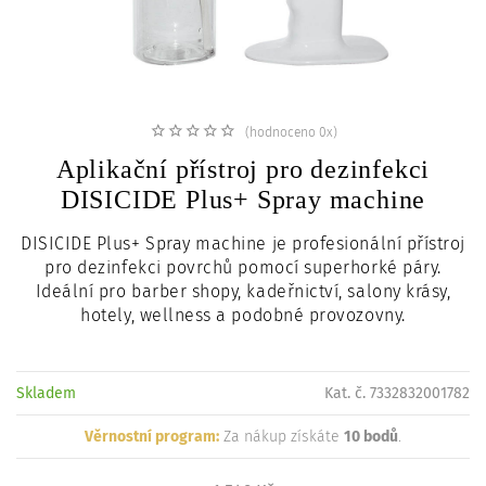
c
i
(hodnoceno 0x)
Aplikační přístroj pro dezinfekci
DISICIDE Plus+ Spray machine
DISICIDE Plus+ Spray machine je profesionální přístroj
pro dezinfekci povrchů pomocí superhorké páry.
Ideální pro barber shopy, kadeřnictví, salony krásy,
hotely, wellness a podobné provozovny.
Skladem
Kat. č. 7332832001782
Věrnostní program:
Za nákup získáte
10 bodů
.