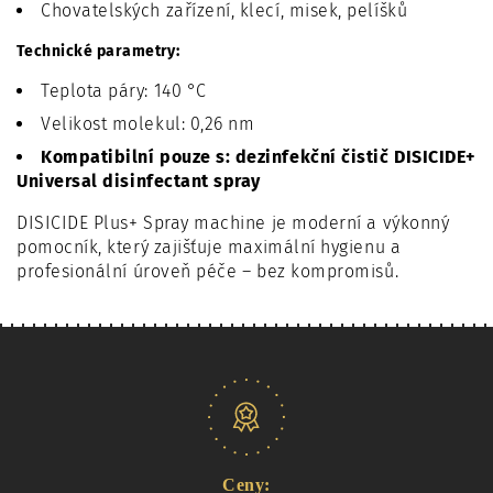
Chovatelských zařízení, klecí, misek, pelíšků
Technické parametry:
Teplota páry: 140 °C
Velikost molekul: 0,26 nm
Kompatibilní pouze s: dezinfekční čistič DISICIDE+
Universal disinfectant spray
DISICIDE Plus+ Spray machine je moderní a výkonný
pomocník, který zajišťuje maximální hygienu a
profesionální úroveň péče – bez kompromisů.
Naše nabídka
Ceny: