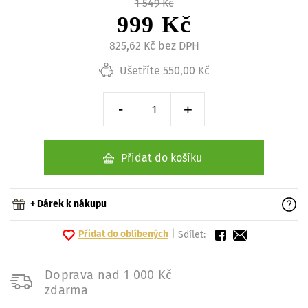
1 549 Kč
999 Kč
825,62 Kč bez DPH
Ušetříte 550,00 Kč
-
+
Snížit o 1 kus
Zvýšit o 1 kus
Přidat do košíku
+ Dárek k nákupu
Přidat do oblíbených
|
Sdílet:
Doprava nad 1 000 Kč
zdarma