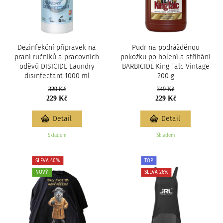
Dezinfekční přípravek na
Pudr na podrážděnou
praní ručníků a pracovních
pokožku po holení a stříhání
oděvů DISICIDE Laundry
BARBICIDE King Talc Vintage
disinfectant 1000 ml
200 g
329 Kč
349 Kč
229 Kč
229 Kč
Detail
Detail
Skladem
Skladem
SLEVA 40%
TOP
NOVÝ
SLEVA 26%