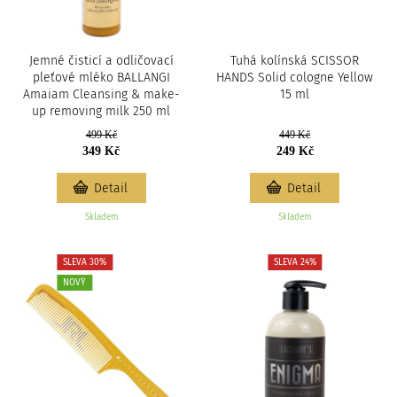
Jemné čisticí a odličovací
Tuhá kolínská SCISSOR
pleťové mléko BALLANGI
HANDS Solid cologne Yellow
Amaiam Cleansing & make-
15 ml
up removing milk 250 ml
499 Kč
449 Kč
349 Kč
249 Kč
Detail
Detail
Skladem
Skladem
SLEVA 30%
SLEVA 24%
NOVÝ