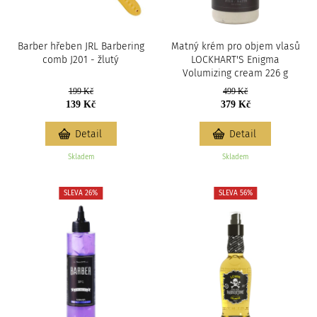
Barber hřeben JRL Barbering
Matný krém pro objem vlasů
comb J201 - žlutý
LOCKHART'S Enigma
Volumizing cream 226 g
199 Kč
499 Kč
139 Kč
379 Kč
Detail
Detail
Skladem
Skladem
SLEVA 26%
SLEVA 56%