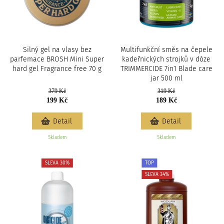
c
i
Silný gel na vlasy bez
Multifunkční směs na čepele
parfemace BROSH Mini Super
kadeřnických strojků v dóze
hard gel Fragrance free 70 g
TRIMMERCIDE 7in1 Blade care
jar 500 ml
379 Kč
319 Kč
199 Kč
189 Kč
Detail
Detail
Skladem
Skladem
SLEVA 30%
TOP
SLEVA 34%