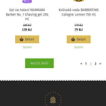
Gel na holení MARMARA
Kolínská voda BARBERTIME
Barber No. 1 Shaving gel 250
Cologne Lemon 150 ml
ml
189 Kč
179 Kč
139 Kč
79 Kč
Detail
Detail
Skladem
Skladem
Stránkování
Načíst další
předchozí
Dalš
<
1
2
3
>
Naše nabídka