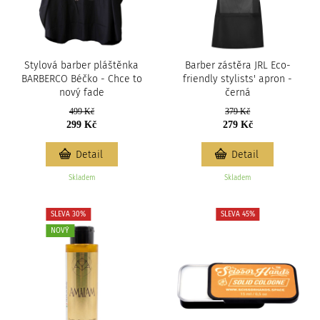
Stylová barber pláštěnka
Barber zástěra JRL Eco-
BARBERCO Béčko - Chce to
friendly stylists' apron -
nový fade
černá
499 Kč
379 Kč
299 Kč
279 Kč
Detail
Detail
Skladem
Skladem
SLEVA 30%
SLEVA 45%
NOVÝ