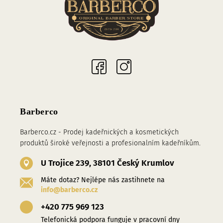
Sociální sítě
Barberco
Barberco.cz - Prodej kadeřnických a kosmetických
produktů široké veřejnosti a profesionalním kadeřníkům.
U Trojice 239, 38101 Český Krumlov
Máte dotaz? Nejlépe nás zastihnete na
info@barberco.cz
+420 775 969 123
Telefonická podpora funguje v pracovní dny